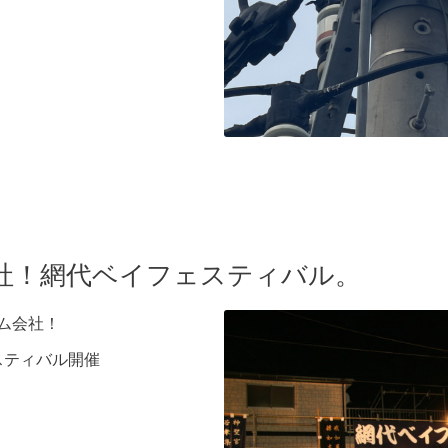
社！網代ベイフェスティバル。
ム会社！
スティバル開催
。