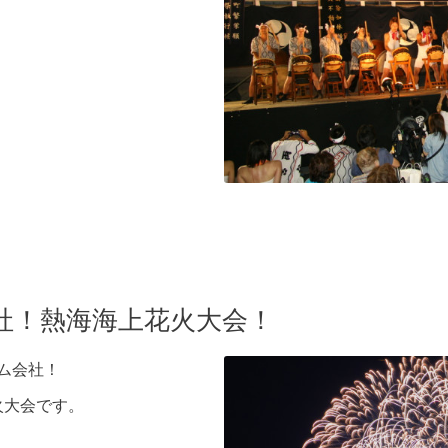
社！熱海海上花火大会！
ム会社！
火大会です。
。