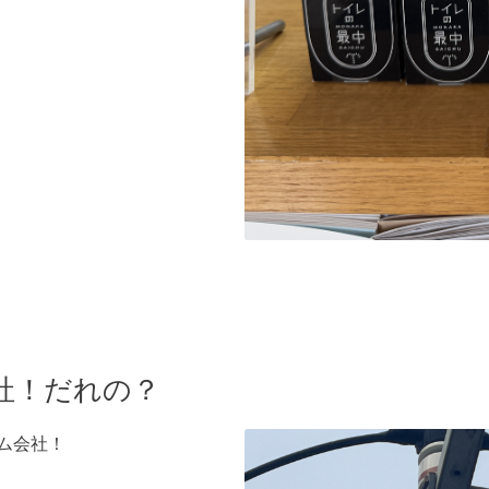
社！だれの？
ム会社！