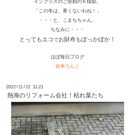
インプラスのご依頼のＫ様邸。
「この冬は、寒くないわね！」
・・・と、こまちちゃん。
ちなみに・・・
とってもエコ
お財布もぽっかぽか！
で
ほぼ毎日ブログ
岩本ろんぐ
2022
11
22 11:21
/
/
熱海のリフォーム会社！枯れ葉たち