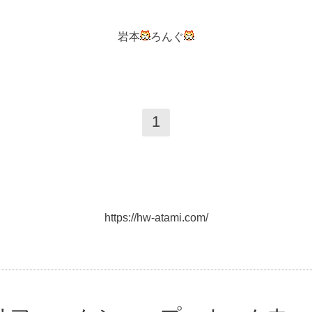
岩本
ろんぐ
1
https://hw-atami.com/