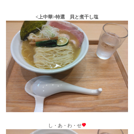
<上中華>特選 貝と煮干し塩
し・あ・わ・せ