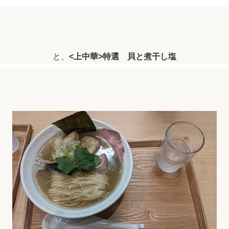
と、
<上中華>特選 貝と煮干し塩